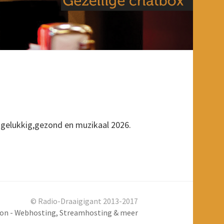
n gelukkig,gezond en muzikaal 2026.
© Radio-Draaigigant 2013-2017
ion - Webhosting, Streamhosting & meer