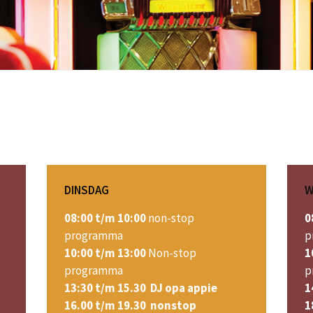
DINSDAG
W
08:00 t/m 10:00
non-stop
0
programma
p
10:00 t/m 13:00
Non-stop
1
programma
p
13:30 t/m 15.30 DJ opa appie
1
16.00 t/m 19.30 nonstop
1